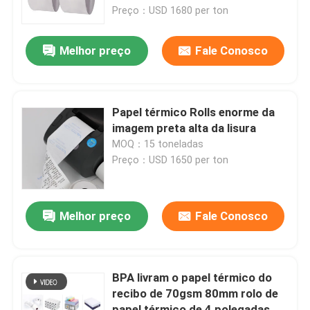
Preço：USD 1680 per ton
Papel do Ncr
Melhor preço
Fale Conosco
papel de impressão deslocada
Papel térmico Rolls enorme da
Papel de cópia A4
imagem preta alta da lisura
MOQ：15 toneladas
Preço：USD 1650 per ton
Papel de papel glassine
Máquina de corte de papel térmica
Melhor preço
Fale Conosco
máquina de revestimento de papel
BPA livram o papel térmico do
recibo de 70gsm 80mm rolo de
Máquina de conversão de papel
papel térmico de 4 polegadas