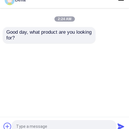
cópia da secretaria da
A4 copia 500 a
escola do papel de
impressora de papel
cópia da cor 70/80gms
Paper das folhas A4
2:24 AM
tomou partido o papel
80gsm
Melhor preço
Melhor preço
A4
Good day, what product are you looking 
for?
Fale Conosco
Fale Conosco
Veja mais
Casa
Mapa do Site
Fale Conosco
Desktop Site
Mapa do Site
Privacy Policy
Qualidade
Rolo de papel térmico enorme
Fábrica
da china.Copyright © 2026 Qingdao Focus