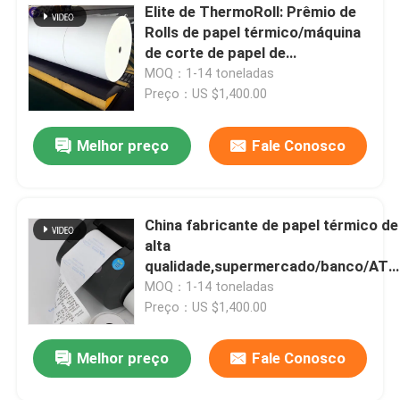
Elite de ThermoRoll: Prêmio de
Rolls de papel térmico/máquina
Deixe um recado
de corte de papel de
papel/térmica térmica/polpa de
Ligaremos para você em breve!
MOQ：1-14 toneladas
madeira do Virgin
Preço：US $1,400.00
Melhor preço
Fale Conosco
China fabricante de papel térmico de
alta
qualidade,supermercado/banco/AT
pos papel térmico
MOQ：1-14 toneladas
Preço：US $1,400.00
Melhor preço
Fale Conosco
Submeter