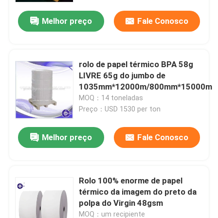
Melhor preço
Fale Conosco
Visita à fábrica
Controle de qualidade
rolo de papel térmico BPA 58g
LIVRE 65g do jumbo de
1035mm*12000m/800mm*15000m
Contacte-nos
MOQ：14 toneladas
Preço：USD 1530 per ton
Notícias
Melhor preço
Fale Conosco
Rolo de papel térmico enorme
Rolo 100% enorme de papel
Rolo de papel térmico da posição
térmico da imagem do preto da
polpa do Virgin 48gsm
Rolo térmico do papel de etiqueta
MOQ：um recipiente