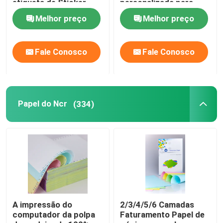
etiqueta de Sticker
personalizada para
Label Roll 4x6 da
impressoras da
Melhor preço
Melhor preço
impressora
etiqueta
Fale Conosco
Fale Conosco
Papel do Ncr
(334)
A impressão do
2/3/4/5/6 Camadas
computador da polpa
Faturamento Papel de