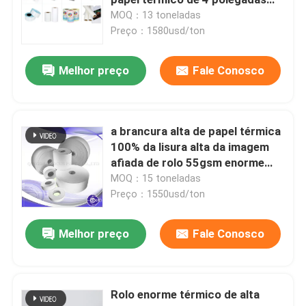
para a posição
MOQ：13 toneladas
Preço：1580usd/ton
Máquina cortando da etiqueta
Melhor preço
Fale Conosco
máquina da fatura de papel
Papel de transferência da sublimação
a brancura alta de papel térmica
100% da lisura alta da imagem
afiada de rolo 55gsm enorme
importou a polpa de madeira
MOQ：15 toneladas
Preço：1550usd/ton
Melhor preço
Fale Conosco
Rolo enorme térmico de alta