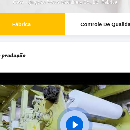
Casa
-
Qingdao Focus Machinery Co., Ltd. Fábrica
Fábrica
Controle De Qualid
e produção