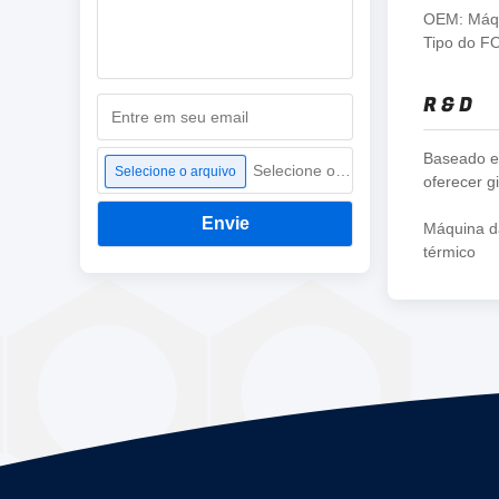
OEM: Máqui
Tipo do FO
R & D
Baseado em
Selecione o arquivo
Selecione o arquivo
oferecer g
Envie
Máquina da
térmico