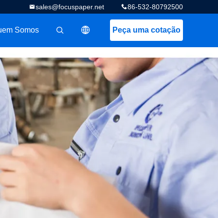
sales@focuspaper.net
86-532-80792500
uem Somos
Peça uma cotação
描述