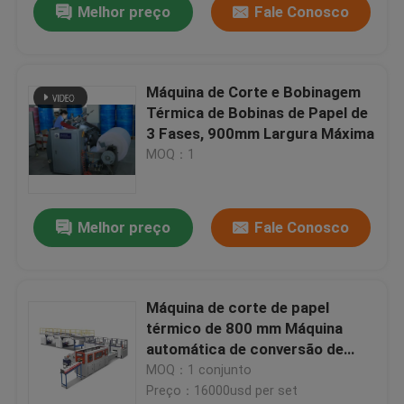
Melhor preço
Fale Conosco
Máquina de Corte e Bobinagem
Térmica de Bobinas de Papel de
3 Fases, 900mm Largura Máxima
MOQ：1
Melhor preço
Fale Conosco
Para casa
Máquina de corte de papel
térmico de 800 mm Máquina
Produtos
automática de conversão de
papel
MOQ：1 conjunto
Preço：16000usd per set
Sobre nós