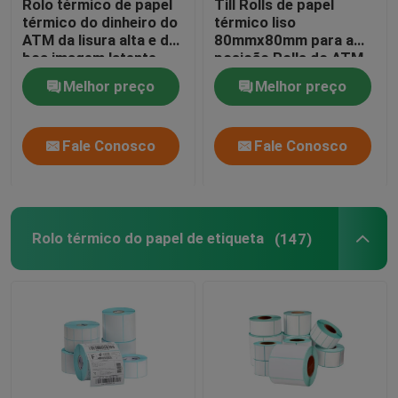
Rolo térmico de papel
Till Rolls de papel
térmico do dinheiro do
térmico liso
ATM da lisura alta e da
80mmx80mm para a
boa imagem latente
posição Rolls do ATM
Melhor preço
Melhor preço
Fale Conosco
Fale Conosco
Rolo térmico do papel de etiqueta
(147)