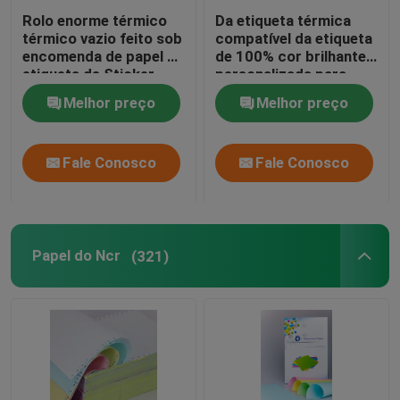
Rolo enorme térmico
Da etiqueta térmica
térmico vazio feito sob
compatível da etiqueta
encomenda de papel de
de 100% cor brilhante
etiqueta de Sticker
personalizada para
Label Roll 4x6 da
impressoras da
Melhor preço
Melhor preço
impressora
etiqueta
Fale Conosco
Fale Conosco
Papel do Ncr
(321)