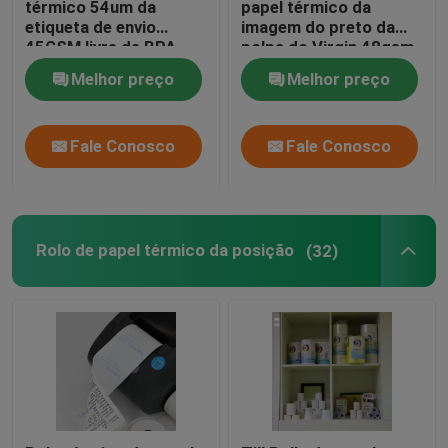
térmico 54um da
papel térmico da
etiqueta de envio
imagem do preto da
45GSM livre de BPA
polpa do Virgin 48gsm
Melhor preço
Melhor preço
Fale Conosco
Fale Conosco
Rolo de papel térmico da posição
(32)