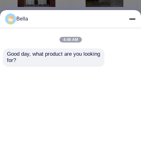
impressora de papel
50 a papel deslocado
Bella
imprimindo deslocada
sem revestimento da
Paper A4 90gsm de
cor de 80GSM 96um
55gsm 500x700mm
para a impressora
4:46 AM
para a secretaria da
Melhor preço
Melhor preço
escola
Good day, what product are you looking 
for?
Fale Conosco
Fale Conosco
Veja mais
Casa
Mapa do Site
Fale Conosco
Desktop Site
Mapa do Site
Privacy Policy