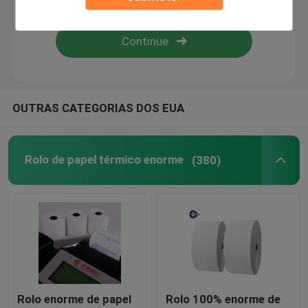
Máquina cortando da etiqueta
máquina da fatura de papel
OUTRAS CATEGORIAS DOS EUA
Papel de transferência da sublimação
Rolo de papel térmico enorme
(380)
Rolo enorme de papel
Rolo 100% enorme de