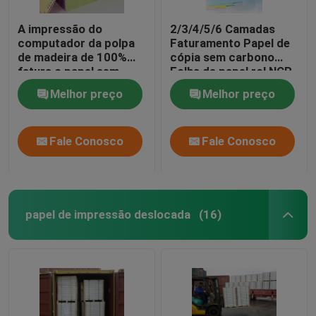
A impressão do
2/3/4/5/6 Camadas
computador da polpa
Faturamento Papel de
de madeira de 100%
cópia sem carbono
fatura o papel sem
Folha de papel rol NCR
carbônio de 2 dobras
Papel personalizado
Melhor preço
Melhor preço
na folha para faturas
Fale Conosco
Fale Conosco
papel de impressão deslocada
(16)