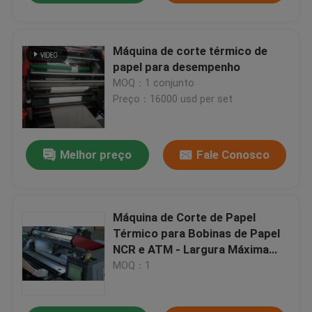
Máquina de corte térmico de
papel para desempenho
MOQ：1 conjunto
Preço：16000 usd per set
Melhor preço
Fale Conosco
Máquina de Corte de Papel
Térmico para Bobinas de Papel
NCR e ATM - Largura Máxima
900mm
MOQ：1