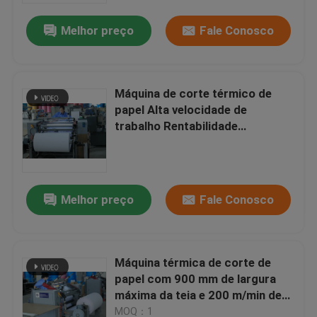
Melhor preço
Fale Conosco
Visita à fábrica
Controle de qualidade
Máquina de corte térmico de
papel Alta velocidade de
trabalho Rentabilidade
Contacte-nos
Durabilidade de vida útil
Notícias
Melhor preço
Fale Conosco
Rolo de papel térmico enorme
Máquina térmica de corte de
Rolo de papel térmico da posição
papel com 900 mm de largura
máxima da teia e 200 m/min de
Rolo térmico do papel de etiqueta
velocidade
MOQ：1